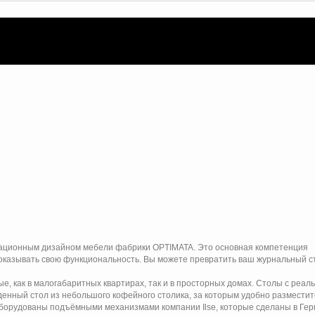
вационным дизайном мебели фабрики OPTIMATA. Это основная компетенция
доказывать свою функциональность. Вы можете превратить ваш журнальный с
 как в малогабаритных квартирах, так и в просторных домах. Столы с реал
енный стол из небольшого кофейного столика, за которым удобно разместит
 оборудованы подъёмными механизмами компании Ilse, которые сделаны в Ге