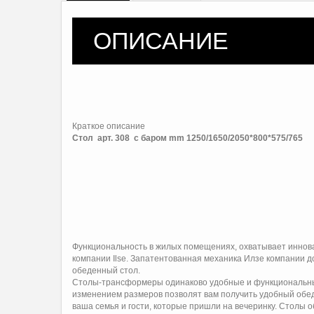
ОПИСАНИЕ
Краткое описание
Стол арт. 308 с баром
mm 1250/1650/2050*800*575/765
Функциональность в жилых помещениях, охватывает инно
компании Ilse. Запатентованная механика Илзе компании 
обеденный стол.
Столы-трансформеры одинаково удобные и функциональные,
изменением размеров позволят вам получить удобный обед
ваша семья и гости, которые пришли на вечеринку. Столы