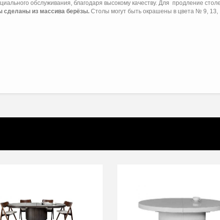
пециального обслуживания, благодаря высокому качеству. Для продление сто
 сделаны из массива берёзы.
Столы могут быть окрашены в цвета № 9, 13, 