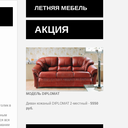
ЛЕТНЯЯ МЕБЕЛЬ
АКЦИЯ
МОДЕЛЬ DIPLOMAT
Диван кожаный DIPLOMAT 2-местный -
5550
толик в
руб.
ьным
ся вся
рмании