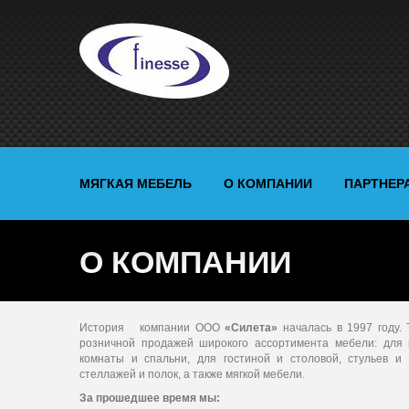
МЯГКАЯ МЕБЕЛЬ
О КОМПАНИИ
ПАРТНЕР
О КОМПАНИИ
История компании ООО
«Силета»
началась в 1997 году. 
розничной продажей широкого ассортимента мебели: для 
комнаты и спальни, для гостиной и столовой, стульев и
стеллажей и полок, а также мягкой мебели.
За прошедшее время мы: