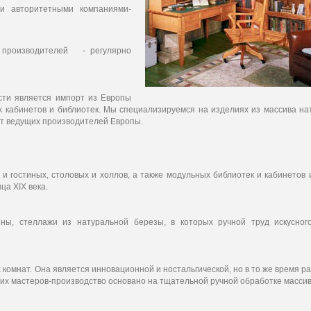
и авторитетными компаниями-
 производителей - регулярно
сти является импорт из Европы
х кабинетов и библиотек. Мы специализируемся на изделиях из массива на
от ведущих производителей Европы.
 гостиных, столовых и холлов, а также модульных библиотек и кабинетов 
а ХIХ века.
, стеллажи из натуральной березы, в которых ручной труд искусного
 комнат. Она является инновационной и ностальгической, но в то же время р
них мастеров-производство основано на тщательной ручной обработке массив