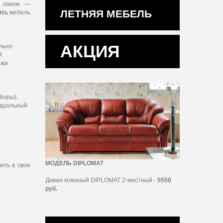
й лаком —
ЛЕТНЯЯ МЕБЕЛЬ
ить
мебель
АКЦИЯ
льно
й
ожи
боры),
идуальный
МОДЕЛЬ DIPLOMAT
ить в свое
Диван кожаный DIPLOMAT 2-местный -
5550
руб.