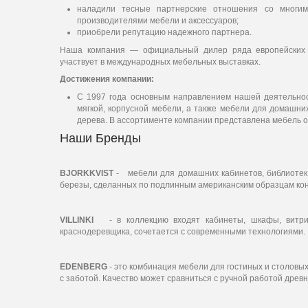
наладили тесные партнерские отношения со многим
производителями мебели и аксессуаров;
приобрели репутацию надежного партнера.
Наша компания — официальный дилер ряда европейских
участвует в международных мебельных выставках.
Достижения компании:
С 1997 года основным направлением нашей деятельно
мягкой, корпусной мебели, а также мебели для домашни
дерева. В ассортименте компании представлена мебель 
Наши Бренды
BJORKKVIST
- мебели для домашних кабинетов, библиотек и
березы, сделанных по подлинным американским образцам конц
VILLINKI
- в коллекцию входят кабинеты, шкафы, витрины
краснодеревщика, сочетается с современными технологиями.
EDENBERG
- это комбинация мебели для гостиных и столовых
с заботой. Качество может сравниться с ручной работой древ