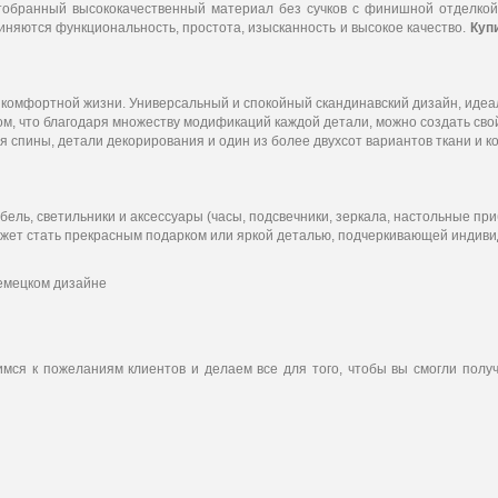
обранный высококачественный материал без сучков с финишной отделко
иняются функциональность, простота, изысканность и высокое качество.
Куп
 комфортной жизни. Универсальный и спокойный скандинавский дизайн, идеа
м, что благодаря множеству модификаций каждой детали, можно создать сво
я спины, детали декорирования и один из более двухсот вариантов ткани и к
ль, светильники и аксессуары (часы, подсвечники, зеркала, настольные при
ожет стать прекрасным подарком или яркой деталью, подчеркивающей индив
немецком дизайне
ся к пожеланиям клиентов и делаем все для того, чтобы вы смогли получ