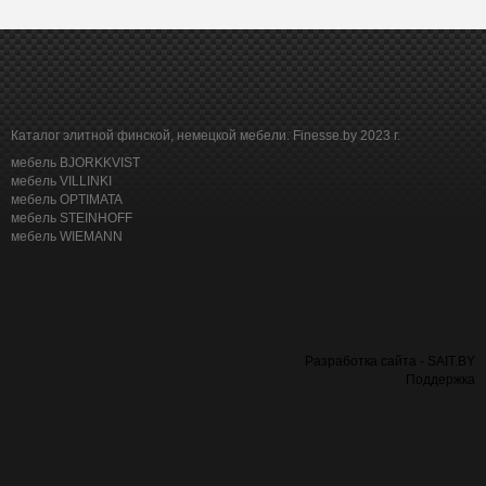
Каталог элитной финской, немецкой мебели. Finesse.by 2023 г.
мебель BJORKKVIST
мебель VILLINKI
мебель OPTIMATA
мебель STEINHOFF
мебель WIEMANN
Разработка сайта - SAIT.BY
Поддержка