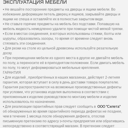
ЭКСПЛУАТАЦИЯ МЕБЕЛИ
• Не вешайте посторонние предметы на дверцы и ящики мебели. Во
избежание деформации петель дверец и ящиков, закрывайте дверцы и
ящики не спеша и оставляйте их в полностью закрытом виде.
• Не ставьте горячие предметы на мебель без подставки. Попавшую на
мебель жидкость немедленно удалите при помощи чистой мягкой тряпки.
• Если в местах соединения, в которых использованы стяжки, болты или
шурупы, образовались зазоры, то время от времени следует вновь
стягивать эти соединения.
• Для резки на столе из цельной древесины используйте резательную
доску.
• При перемещении мебели из одного места в другое не двигайте мебель
по полу, а переносите её в приподнятом положении. Если двигать мебель
по полу, то могут деформироваться мебельные крепления.
ГАРАНТИЯ
• Для изделий , приобретённых в наших магазинах, действует 2-летняя
гарантия, которая вступает в силу в день доставки товара покупателю.
Гарантия распространяется на возможные производственные дефекты
при условии, что установка изделия выполнена в соответствии с
приложенным к изделию руководством по монтажу мебели и изделие
использовалось по назначению.
• Для реализации гарантийных прав следует сообщить в
OOO "Силета"
об обнаруженных во время гарантийного периода дефектах не позднее,
чем в течение 1 месяца после обнаружения дефекта, отослав
письменную претензию по адресу э-почты предприятия или обратившись
непосредственно в соответствующий магазин. В претензии следует