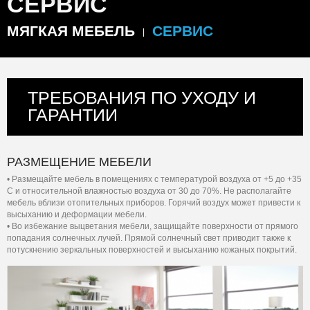
СЕРВИС
МЯГКАЯ МЕБЕЛЬ
СЕРВИС
ТРЕБОВАНИЯ ПО УХОДУ И
ГАРАНТИИ
РАЗМЕЩЕНИЕ МЕБЕЛИ
• Размещайте мебель в помещениях с температурой воздуха от +5 до +35
C и относительной влажностью воздуха от 30 до 70%. Не располагайте
мебель вблизи отопительных приборов. Горячий воздух может привести к
высыханию и деформации мебели.
• Во избежание выцветания мебели, защищайте поверхности от прямого
попадания солнечных лучей. Прямой солнечный свет приводит также к
потускнению зеркальных поверхностей и высыханию кожаных покрытий.