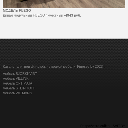
МОДЕЛЬ FUEGO
Диван модульный FUEGO 4-местный -
4943 руб.
Каталог элитной финской, немецкой мебели. Finesse.by 2023 г.
мебель BJORKKVIST
мебель VILLINKI
мебель OPTIMATA
мебель STEINHOFF
мебель WIEMANN
Разработка сайта - SAIT.BY