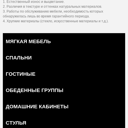
1. Естественный износ и выцветание.
2. Различия в текстуре и оттенках натуральных материалов.
3. Работы по обслуживанию мебели, необходимость которых
обнаружилась лишь во время гарантийного периода.
4. Хрупкие материалы (стекло, искусственные материалы и т.д.).
МЯГКАЯ МЕБЕЛЬ
СПАЛЬНИ
ГОСТИНЫЕ
ОБЕДЕННЫЕ ГРУППЫ
ДОМАШНИЕ КАБИНЕТЫ
СТУЛЬЯ