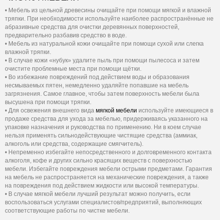
• Мебель из цельной древесины очищайте при помощи мягкой и влажной
тряпки. При необходимости используйте наиболее распространённые не
абразивные средства для очистки деревянных поверхностей,
предварительно разбавив средство в воде.
• Мебель из натуральной кожи очищайте при помощи сухой или слегка
влажной тряпки.
• В случае кожи «нубук» удалите пыль при помощи пылесоса и затем
очистите проблемные места при помощи щётки.
• Во избежание повреждений под действием воды и образования
несмываемых пятен, немедленно удаляйте попавшие на мебель
загрязнения. Самое главное, чтобы затем поверхность мебели была
высушена при помощи тряпки.
• Для освежения внешнего вида
мягкой мебели
используйте имеющиеся в
продаже средства для ухода за мебелью, придерживаясь указанного на
упаковке назначения и руководства по применению. Ни в коем случае
нельзя применять сильнодействующие чистящие средства (аммиак,
алкоголь или средства, содержащие смягчитель).
• Непременно избегайте непосредственного и долговременного контакта
алкоголя, кофе и других сильно красящих веществ с поверхностью
мебели. Избегайте повреждения мебели острыми предметами. Гарантия
на мебель не распространяется на механические повреждения, а также
на повреждения под действием жидкости или высокой температуры.
• В случае мягкой мебели лучший результат можно получить, если
воспользоваться услугами специалистов/предприятий, выполняющих
соответствующие работы по чистке мебели.