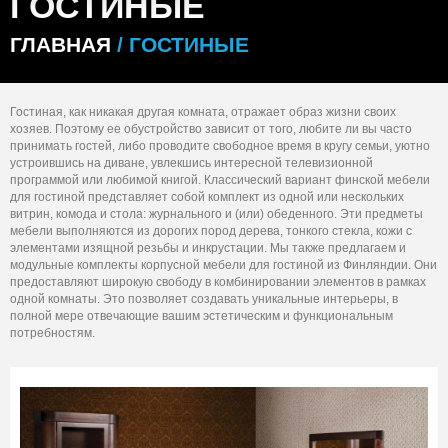
ГОСТИНЫЕ
ГЛАВНАЯ
/ ГОСТИНЫЕ
Гостиная, как никакая другая комната, отражает образ жизни своих
хозяев. Поэтому ее обустройство зависит от того, любите ли вы часто
принимать гостей, либо проводите свободное время в кругу семьи, уютно
устроившись на диване, увлекшись интересной телевизионной
программой или любимой книгой. Классический вариант финской мебели
для гостиной представляет собой комплект из одной или нескольких
витрин, комода и стола: журнального и (или) обеденного. Эти предметы
мебели выполняются из дорогих пород дерева, тонкого стекла, кожи с
элементами изящной резьбы и инкрустации. Мы также предлагаем и
модульные комплекты корпусной мебели для гостиной из Финляндии. Они
предоставляют широкую свободу в комбинировании элементов в рамках
одной комнаты. Это позволяет создавать уникальные интерьеры, в
полной мере отвечающие вашим эстетическим и функциональным
потребностям.