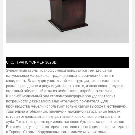
CТОЛ ТРАНСФОРМЕР 302SB
Элегантные столы трансформеры понравятся тем, кто ценит
натуральные материалы, традиционный классический стиль и
солидность. Благодаря уникальной конструкции, столы изменяют
размеры по длине и регулируются по высоте, и позволяют получить
огромный обеденный стол из небольшого кофейного столика.
Широкий модельный ряд столов-трансформеров удовлетворит
потребности даже самого взыскательного покупателя. Для
производства мебели используют только самую высококачественную,
тщательно отобранную, прочную и красивую натуральную берёзу,
которая отделывается под цвет вишни, ореха, венге или светлого
дуба. Так же, в отделке применяется шпон бука и закаленное стекло.
Все комплектующие и материалы столов трансформеров произодятся
в Европе. Столы оборудованы подъёмными механизмами