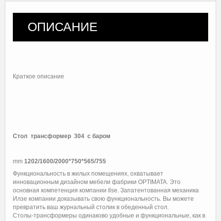
ОПИСАНИЕ
Краткое описание
Стол трансформер 304 с баром
mm
1202/1600/2000*750*565/755
Функциональность в жилых помещениях, охватывает
инновационным дизайном мебели фабрики OPTIMATA. Это
основная компетенция компании Ilse. Запатентованная механика
Илзе компании доказывать свою функциональность. Вы можете
превратить ваш журнальный столик в обеденный стол.
Столы-трансформеры одинаково удобные и функциональные, как в