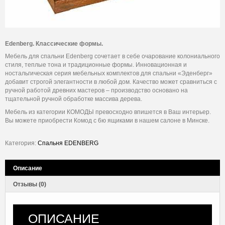
Edenberg. Классические формы.
Мебель для спальни Edenberg сочетает в себе очарование колониального
стиля, теплые тона и традиционные формы. Инновационная и
ностальгическая серия мебельных комплектов для спальни «Эденберг»
добавит строгой элегантности в любой дом. Качество может сравниться с
ручной работой древних мастеров – производство основано на
тщательной ручной обработке массива дерева.
Мебель из категории КОМОДЫ превосходно впишется в Ваш интерьер.
Вы можете приобрести Комод с 6ю ящиками в нашем салоне в Минске.
Категория:
Спальня EDENBERG
Описание
Отзывы (0)
ОПИСАНИЕ