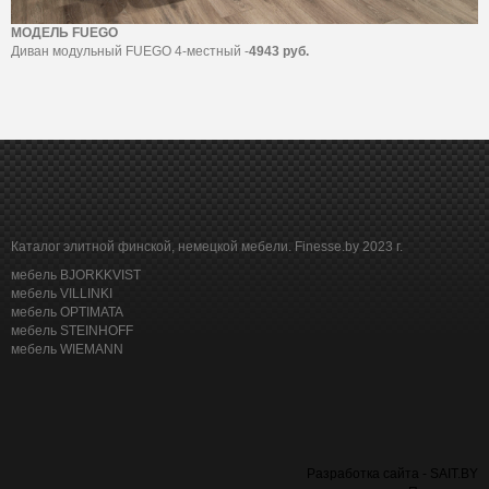
МОДЕЛЬ FUEGO
Диван модульный FUEGO 4-местный -
4943 руб.
Каталог элитной финской, немецкой мебели. Finesse.by 2023 г.
мебель BJORKKVIST
мебель VILLINKI
мебель OPTIMATA
мебель STEINHOFF
мебель WIEMANN
Разработка сайта - SAIT.BY