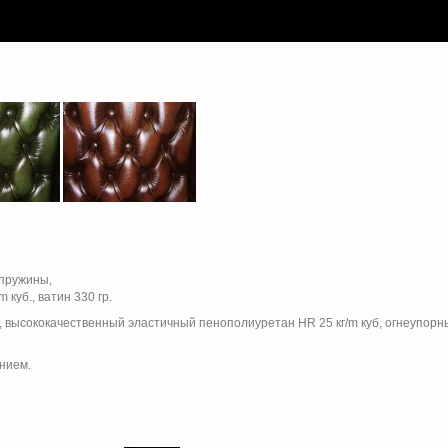
 пружины,
куб., ватин 330 гр.
, высококачественный эластичный пенополиуретан HR 25 кг/m куб, огнеупорн
нием.