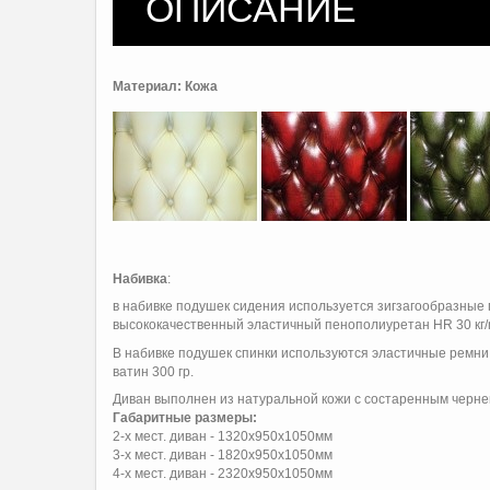
ОПИСАНИЕ
Материал: Кожа
Набивка
:
в набивке подушек сидения используется зигзагообразные
высококачественный эластичный пенополиуретан HR 30 кг/m 
В набивке подушек спинки используются эластичные ремни
ватин 300 гр.
Диван выполнен из натуральной кожи с состаренным черне
Габаритные размеры:
2-х мест. диван - 1320х950х1050мм
3-х мест. диван - 1820х950х1050мм
4-х мест. диван - 2320х950х1050мм