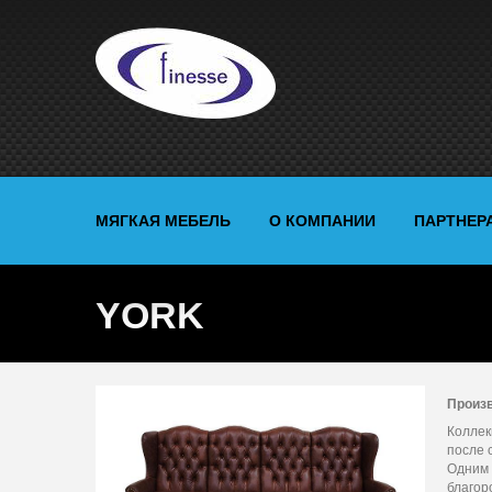
МЯГКАЯ МЕБЕЛЬ
О КОМПАНИИ
ПАРТНЕР
YORK
Произ
Коллек
после 
Одним 
благор