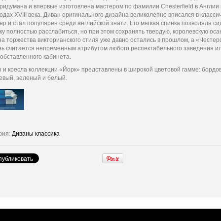
ридумана и впервые изготовлена мастером по фамилии Chesterfield в Англии
 годах XVIII века. Диван оригинального дизайна великолепно вписался в класси
ер и стал популярен среди английской знати. Его мягкая спинка позволяла с
ку полностью расслабиться, но при этом сохранять твердую, королевскую осан
а торжества викторианского стиля уже давно остались в прошлом, а «Честе
нь считается непременным атрибутом любого респектабельного заведения ил
 обставленного кабинета.
 и кресла коллекции «Йорк» представлены в широкой цветовой гамме: бордо
евый, зеленый и белый.
рия:
Диваны классика