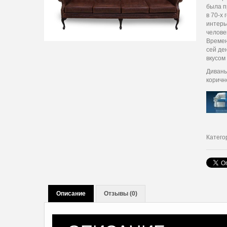
была п
в 70-х
интерь
челове
Времен
сей де
вкусом
Диваны
коричн
Катего
Описание
Отзывы (0)