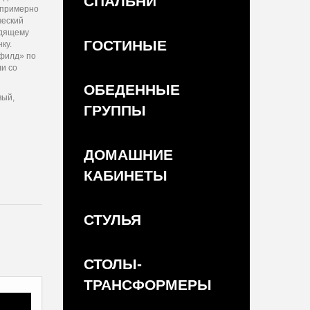
СПАЛЬНИ
 примерно
ческий
идящему
ГОСТИНЫЕ
ку.
рфилд» по
и со
ОБЕДЕННЫЕ
вый,
ГРУППЫ
ДОМАШНИЕ
КАБИНЕТЫ
СТУЛЬЯ
СТОЛЫ-
ТРАНСФОРМЕРЫ