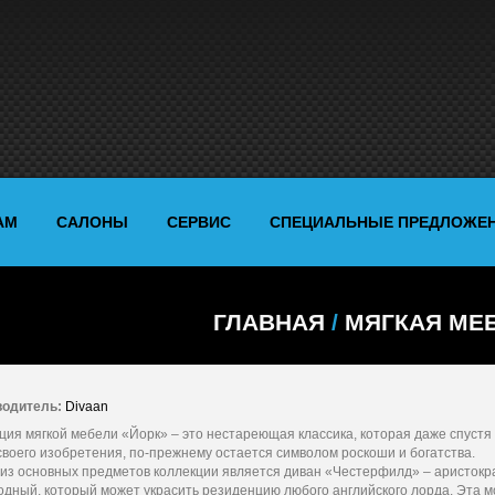
АМ
САЛОНЫ
СЕРВИС
СПЕЦИАЛЬНЫЕ ПРЕДЛОЖЕ
ГЛАВНАЯ
/
МЯГКАЯ МЕ
водитель:
Divaan
ция мягкой мебели «Йорк» – это нестареющая классика, которая даже спустя
своего изобретения, по-прежнему остается символом роскоши и богатства.
из основных предметов коллекции является диван «Честерфилд» – аристокр
одный, который может украсить резиденцию любого английского лорда. Эта 