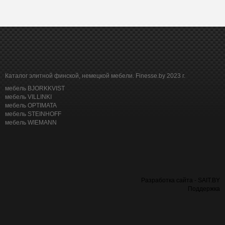
Каталог элитной финской, немецкой мебели. Finesse.by 2023 г.
мебель BJORKKVIST
мебель VILLINKI
мебель OPTIMATA
мебель STEINHOFF
мебель WIEMANN
Разработка сайта - SAIT.BY
Поддержка