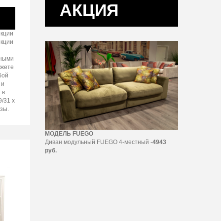
АКЦИЯ
екции
екции
жными
ожете
бой
 и
 в
9/31 х
зы.
МОДЕЛЬ FUEGO
Диван модульный FUEGO 4-местный -
4943
руб.