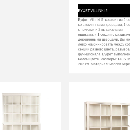
БУФЕТ VILLINKI-5
Буфет Villinki-5 состоит из 2 с
со стеклянными дверцами, 1 с
с полками и 2 выдвижными
ящиками, и 1 секции с раздви
деревянными дверцами. Вы м
легко комбинировать между со
секции разного цвета, размера
функционала. Буфет выполнен
белом цвете. Размеры: 140 х 3
202 см. Материал: массив бере