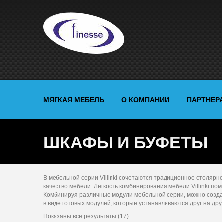
МЯГКАЯ МЕБЕЛЬ
О КОМПАНИИ
ПАРТНЕР
ШКАФЫ И БУФЕТЫ
В мебельной серии Villinki сочетаются традиционное столяр
качество мебели. Легкость комбинирования мебели Villinki п
Комбинируя различные модули мебельной серии, можно созда
в виде готовых модулей, которые устанавливаются друг на друг
Показаны все результаты (17)