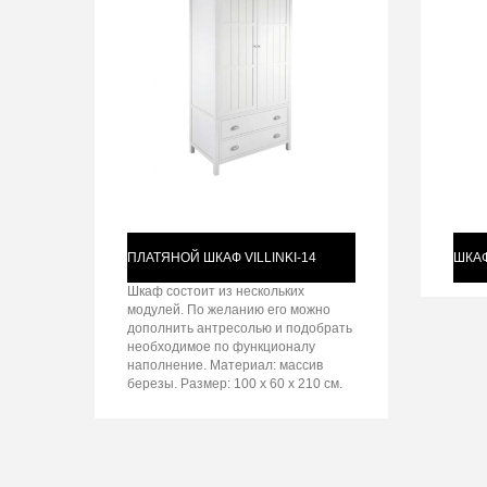
ПЛАТЯНОЙ ШКАФ VILLINKI-14
ШКАФ
Шкаф состоит из нескольких
модулей. По желанию его можно
дополнить антресолью и подобрать
необходимое по функционалу
наполнение. Материал: массив
березы. Размер: 100 х 60 х 210 см.