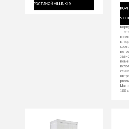
ГОСТИНОЙ VILLINKI-9
КОРП
VILLI
Корпу
— эт
спал
кото
соот
потр
зави
поме
испо
секци
антр
разл
Мате
100 х