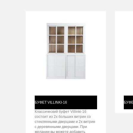
БУФЕТ VILLINKI-16
БУФЕ
Классический буфет Villinki-16
состоит из 2х больших витрин со
стеклянными дверцами и 2х витрин
с деревянными дверцами. При
желании вы можете добавить