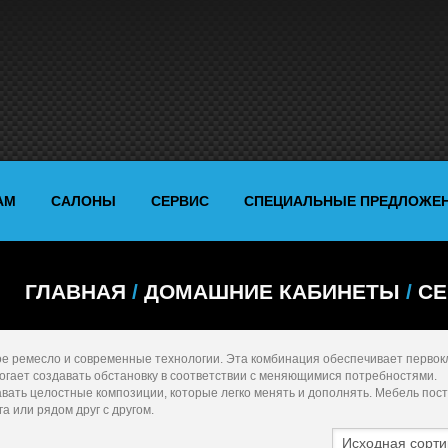
АМ
САЛОНЫ
СЕРВИС
СПЕЦИАЛЬНЫЕ ПРЕДЛОЖЕ
ГЛАВНАЯ
/
ДОМАШНИЕ КАБИНЕТЫ
/
СЕ
ное ремесло и современные технологии. Эта комбинация обеспечивает перво
омогает создавать обстановку в соответствии с меняющимися потребностями.
вать целостные композиции, которые легко менять и дополнять. Мебель пос
а или рядом друг с другом.