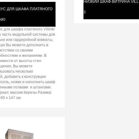
НИЗКИЙ ШКАФ-ВИТРИНА VILLI
УС ДЛЯ ШКАФА ПЛАТЯНОГО
3
NKI
с для шкафа платяного Villinki
о часть модульной системы для
ьни или гардеробной комнаты,
рую Вы можете дополнить в
ветствии со своими
ебностями и желаниями. В
симости от высоты стен
щения, Вы можете
льзовать несколько
й, добавить к конструкции
есоль, ножки и наполнить шкаф
ичными полками и штангами.
риал: массив березы Размер:
 60 х 147 см.