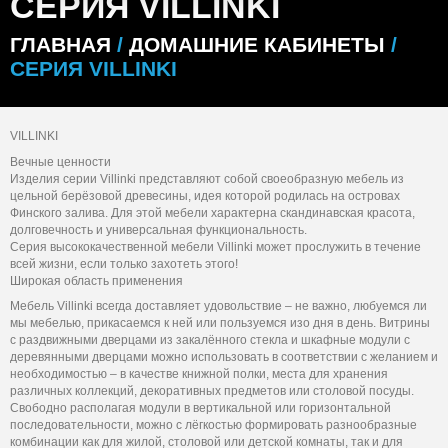
СЕРИЯ VILLINKI
ГЛАВНАЯ
/
ДОМАШНИЕ КАБИНЕТЫ
/
СЕРИЯ VILLINKI
VILLINKI
Вечные ценности
Изделия серии Villinki представляют собой своеобразную мебель из
цельной берёзовой древесины, идея которой родилась на островах
Финского залива. Для этой мебели характерна скандинавская красота,
долговечность и универсальная функциональность.
Серия высококачественной мебели Villinki может прослужить в течение
всей жизни, если только захотеть этого!
Широкая область применения
Мебель Villinki всегда доставляет удовольствие – не важно, любуемся ли
мы мебелью, прикасаемся к ней или пользуемся изо дня в день. Витрины
с раздвижными дверцами из закалённого стекла и шкафные модули с
деревянными дверцами можно использовать в соответствии с желанием и
необходимостью – в качестве книжной полки, места для хранения
различных коллекций, декоративных предметов или столовой посуды.
Свободно располагая модули в вертикальной или горизонтальной
последовательности, можно с лёгкостью формировать разнообразные
комбинации как для жилой, столовой или детской комнаты, так и для