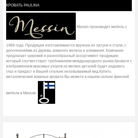
КРОВАТЬ PAULINA
Messin производит мебель с
1968 года. Продукция изготавливается вручную из латуни и стали, с
дополнениями из дерева, кованого железа и алюминия. Компания
предлагает широкий и разнообразный ассортимент продукции,
который соответствует требованиям международного рынка.Кровати с
изображением красивых узоров из мелких деталей будет радовать
глаз и придаст и Вашей спальне незабываемый вид.Купить
металлические кованые кровати Вы можете в нашем салоне финской
мебели в Минске.