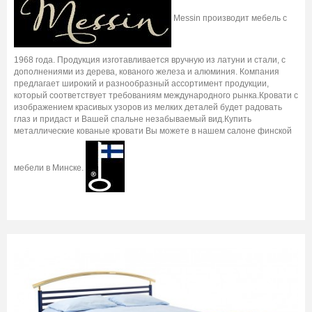
Messin производит мебель с
1968 года. Продукция изготавливается вручную из латуни и стали, с
дополнениями из дерева, кованого железа и алюминия. Компания
предлагает широкий и разнообразный ассортимент продукции,
который соответствует требованиям международного рынка.Кровати с
изображением красивых узоров из мелких деталей будет радовать
глаз и придаст и Вашей спальне незабываемый вид.Купить
металлические кованые кровати Вы можете в нашем салоне финской
мебели в Минске.