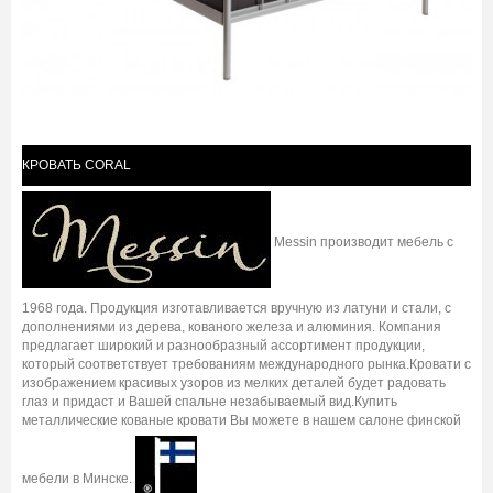
КРОВАТЬ CORAL
Messin производит мебель с
1968 года. Продукция изготавливается вручную из латуни и стали, с
дополнениями из дерева, кованого железа и алюминия. Компания
предлагает широкий и разнообразный ассортимент продукции,
который соответствует требованиям международного рынка.Кровати с
изображением красивых узоров из мелких деталей будет радовать
глаз и придаст и Вашей спальне незабываемый вид.Купить
металлические кованые кровати Вы можете в нашем салоне финской
мебели в Минске.