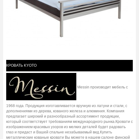
КРОВАТЬ KYOTO
Messin производит мебель с
1968 года. Продукция изготавливается вручную из латуни и стали, с
дополнениями из дерева, кованого железа и алюминия. Компания
предлагает широкий и разнообразный ассортимент продукции,
который соответствует требованиям международного рынка.Кровати с
изображением красивых узоров из мелких деталей будет радовать
глаз и придаст и Вашей спальне незабываемый вид.Купить
металлические кованые кровати Вы можете в нашем салоне финской