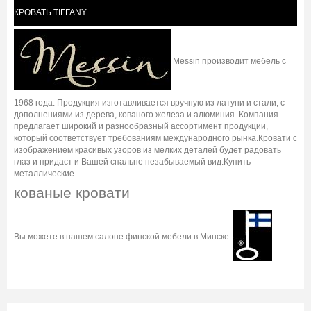
КРОВАТЬ TIFFANY
Messin производит мебель с
1968 года. Продукция изготавливается вручную из латуни и стали, с
дополнениями из дерева, кованого железа и алюминия. Компания
предлагает широкий и разнообразный ассортимент продукции,
который соответствует требованиям международного рынка.Кровати с
изображением красивых узоров из мелких деталей будет радовать
глаз и придаст и Вашей спальне незабываемый вид.Купить
металлические
кованые кровати
Вы можете в нашем салоне финской мебели в Минске.