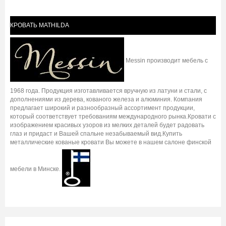
КРОВАТЬ MATHILDA
Messin производит мебель с
1968 года. Продукция изготавливается вручную из латуни и стали, с
дополнениями из дерева, кованого железа и алюминия. Компания
предлагает широкий и разнообразный ассортимент продукции,
который соответствует требованиям международного рынка.Кровати с
изображением красивых узоров из мелких деталей будет радовать
глаз и придаст и Вашей спальне незабываемый вид.Купить
металлические кованые кровати Вы можете в нашем салоне финской
мебели в Минске.