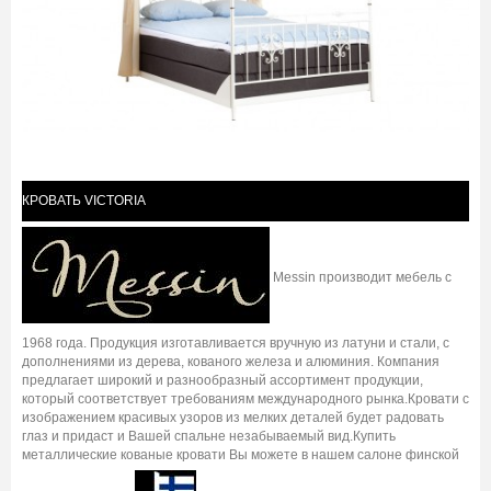
КРОВАТЬ VICTORIA
Messin производит мебель с
1968 года. Продукция изготавливается вручную из латуни и стали, с
дополнениями из дерева, кованого железа и алюминия. Компания
предлагает широкий и разнообразный ассортимент продукции,
который соответствует требованиям международного рынка.Кровати с
изображением красивых узоров из мелких деталей будет радовать
глаз и придаст и Вашей спальне незабываемый вид.Купить
металлические кованые кровати Вы можете в нашем салоне финской