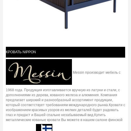
КРОВАТЬ NIPPON
Messin производит мебель с
1968 года. Продукция изготавливается вручную из латуни и стали, с
дополнениями из дерева, кованого железа и алюминия. Компания
предлагает широкий и разнообразный ассортимент продукции,
который соответствует требованиям международного рынка.Кровати с
изображением красивых узоров из мелких деталей будет радовать
глаз и придаст и Вашей спальне незабываемый вид.Купить
металлические кованые кровати Вы можете в нашем салоне финской