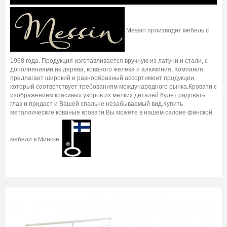
Messin производит мебель с
1968 года. Продукция изготавливается вручную из латуни и стали, с
дополнениями из дерева, кованого железа и алюминия. Компания
предлагает широкий и разнообразный ассортимент продукции,
который соответствует требованиям международного рынка.Кровати с
изображением красивых узоров из мелких деталей будет радовать
глаз и придаст и Вашей спальне незабываемый вид.Купить
металлические кованые кровати Вы можете в нашем салоне финской
мебели в Минске.