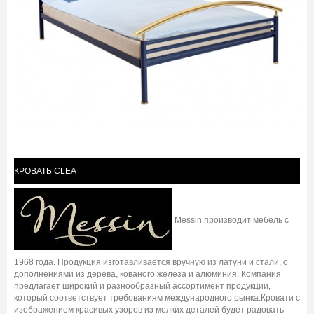
КРОВАТЬ CLEA
Messin производит мебель с
1968 года. Продукция изготавливается вручную из латуни и стали, с
дополнениями из дерева, кованого железа и алюминия. Компания
предлагает широкий и разнообразный ассортимент продукции,
который соответствует требованиям международного рынка.Кровати с
изображением красивых узоров из мелких деталей будет радовать