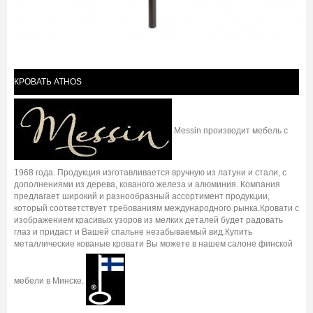
КРОВАТЬ ATHOS
Messin производит мебель с
1968 года. Продукция изготавливается вручную из латуни и стали, с
дополнениями из дерева, кованого железа и алюминия. Компания
предлагает широкий и разнообразный ассортимент продукции,
который соответствует требованиям международного рынка.Кровати с
изображением красивых узоров из мелких деталей будет радовать
глаз и придаст и Вашей спальне незабываемый вид.Купить
металлические кованые кровати Вы можете в нашем салоне финской
мебели в Минске.