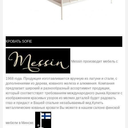
КРОВАТЬ SOFIE
Messin производит мебель с
1968 года. Продукция изготавливается вручную из латуни и стали, с
дополнениями из дерева, кованого железа и алюминия. Компания
предлагает широкий и разнообразный ассортимент продукции,
который соответствует требованиям международного рынка.Кровати с
изображением красивых узоров из мелких деталей будет радовать
глаз и придаст и Вашей спальне незабываемый вид.Купить
металлические кованые кровати Вы можете в нашем салоне финской
мебели в Минске.