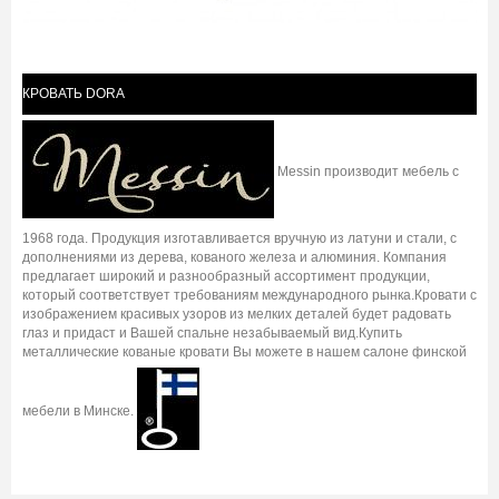
КРОВАТЬ DORA
Messin производит мебель с
1968 года. Продукция изготавливается вручную из латуни и стали, с
дополнениями из дерева, кованого железа и алюминия. Компания
предлагает широкий и разнообразный ассортимент продукции,
который соответствует требованиям международного рынка.Кровати с
изображением красивых узоров из мелких деталей будет радовать
глаз и придаст и Вашей спальне незабываемый вид.Купить
металлические кованые кровати Вы можете в нашем салоне финской
мебели в Минске.