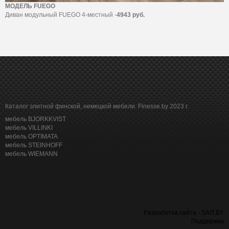
МОДЕЛЬ FUEGO
Диван модульный FUEGO 4-местный -
4943 руб.
Каталог элитной финской, немецкой мебели. Finesse.by 2023 г.
мебель BJORKKVIST
мебель VILLINKI
мебель OPTIMATA
мебель STEINHOFF
мебель WIEMANN
Разработка сайта - SAIT.BY
Поддержка