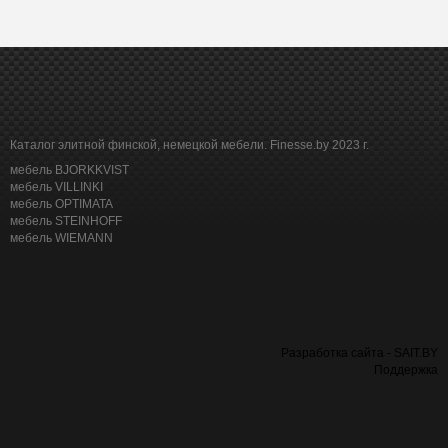
Каталог элитной финской, немецкой мебели. Finesse.by 2023 г.
мебель BJORKKVIST
мебель VILLINKI
мебель OPTIMATA
мебель STEINHOFF
мебель WIEMANN
Разработка сайта - SAIT.BY
Поддержка