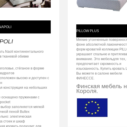
NAPOLI
PILLOW PLUS
Мягкие утонченные поверхнос
POLI
фоне абсолютной лаконичеос
форм кроватей коллекции PIL
ть Naoli континентального
украшают спальню и притягив
в тканевой обивке
внимание. Это мебельдля тех, 
предпочитает скромность и
зголовье, стёганое в форме
изысканность. Купить кровать
вадратов
Вы можете в салоне мебели
сположен высоко и доступен с
ФИНЕССЕ.
он
Финская мебель 
я конструкция на небольших
Короля.
 оснащено пружинами с
ipocket
 выбор заполняется мягкой
ичной пеной Bultex
льно: электическая
ка стоек и шкаф
ная кровать подходит для