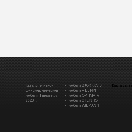
Каталог элитной
мебель BJORKKVIST
Карта сайт
финской, немецкой
мебель VILLINKI
мебели. Finesse.by
мебель OPTIMATA
2023 г.
мебель STEINHOFF
мебель WIEMANN