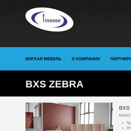
МЯГКАЯ МЕБЕЛЬ
О КОМПАНИИ
ПАРТНЕР
BXS ZEBRA
BXS
Кроват
Тр
Ин