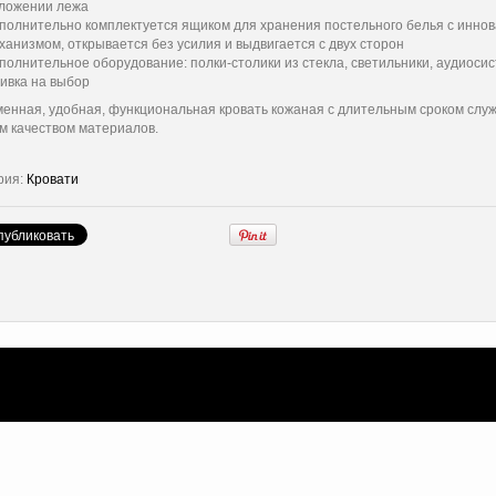
ложении лежа
полнительно комплектуется ящиком для хранения постельного белья с инно
ханизмом, открывается без усилия и выдвигается с двух сторон
полнительное оборудование: полки-столики из стекла, светильники, аудиосис
ивка на выбор
енная, удобная, функциональная кровать кожаная с длительным сроком слу
м качеством материалов.
рия:
Кровати