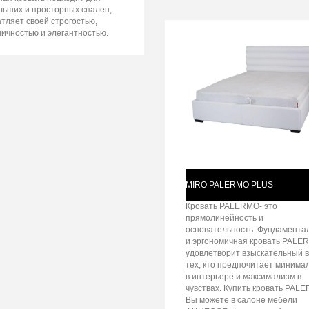
льших и просторных спален,
тляет своей строгостью,
ничностью и элегантностью.
MIRO PALERMO PLUS
Кровать PALERMO- это
прямолинейность и
основательность. Фундамента
и эргономичная кровать PALE
удовлетворит взыскательный в
тех, кто предпочитает минима
в интерьере и максимализм в
чувствах. Купить кровать PAL
Вы можете в салоне мебели