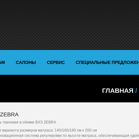
АМ
САЛОНЫ
СЕРВИС
СПЕЦИАЛЬНЫЕ ПРЕДЛОЖЕ
ГЛАВНАЯ
/
 ZEBRA
ь тканевая в обивке BXS ZEBRA
и варианта размеров матраса: 140/160/180 см x 200 см
новационная система регулировки по высоте матраса, обеспечивающая удоб