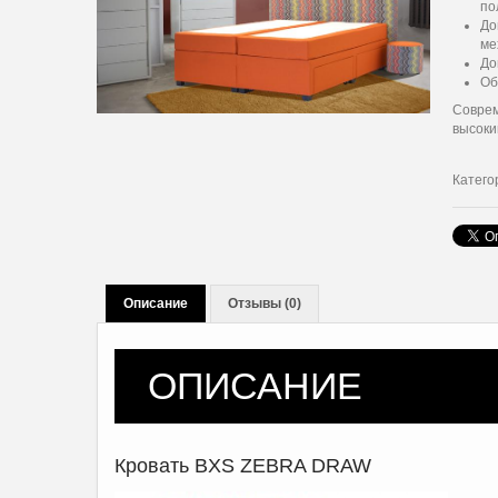
по
До
ме
До
Об
Соврем
высоки
Катего
Описание
Отзывы (0)
ОПИСАНИЕ
Кровать BXS ZEBRA DRAW