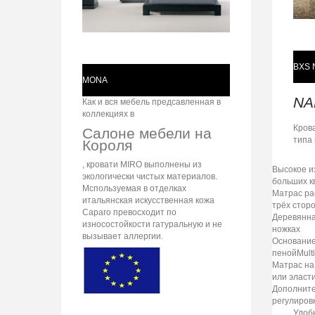
BXS 
MONA
NA
Как и вся мебель предсавленная в
коллекциях в
Крова
Салоне мебели на
типа 
Короля
, кровати MIRO выполнены из
Высокое и
экологически чистых материалов.
больших к
Мспользуемая в отделках
Матрас ра
итальянская искусственная кожа
трёх стор
Caparo превосходит по
Деревянна
износостойкости гатуральную и не
ножках
вызывает аллергии.
Основание
пеной
Mult
Матрас на
или эласт
Дополните
регулиров
Удоб