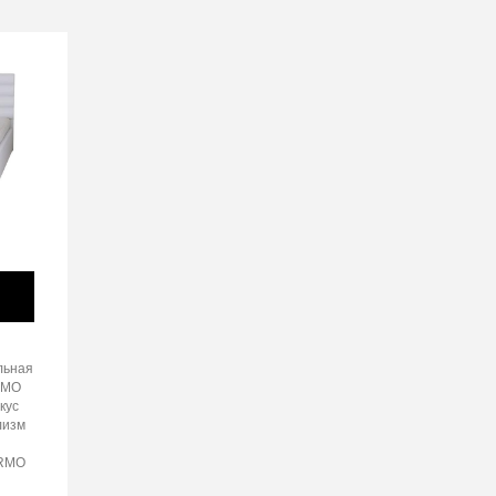
льная
RMO
кус
лизм
ERMO