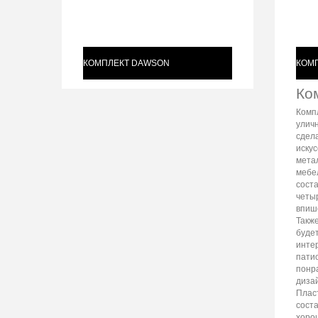
КОМПЛЕКТ DAWSON
КОМП
Ко
Комп
улич
сдел
искус
мета
мебе
соста
четыр
впиш
Такж
буде
инте
пати
понр
дизай
Плас
сост
хоро