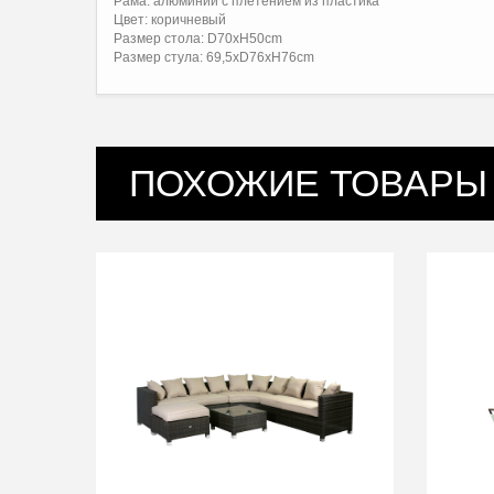
Рама: алюминий с плетением из пластика
Цвет: коричневый
Размер стола: D70xH50cm
Размер стула: 69,5xD76xH76cm
ПОХОЖИЕ ТОВАРЫ