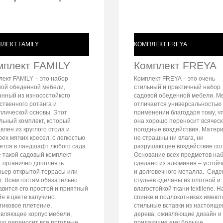
ЛЕКТ FAMILY
КОМПЛЕКТ FREYA
мплект FAMILY
Комплект FREYA
лект FAMILY – это набор
Комплект FREYA – это очень
ной обеденной мебели,
стильный и практичный набор
анный из износостойкого
садовой обеденной мебели. М
ственного ротанга и
отличается универсальностью 
ллической основы. Этот
применении благодаря тому, ч
льный комплект, который
она хорошо переносит всячес
влен из круглого стола и
погодные воздействия. Матер
ех мягких кресел, с легкостью
не страшны ни влага, ни
ется в ландшафт любого сада.
разрушающее воздействие сол
е такой садовый комплект
Основание всех предметов на
т органично дополнять
сделано из алюминия – устойч
рьер открытой террасы или
и долговечного металла. Сиде
о. Всем гостям обязательно
стульев сделаны из плотной и
авится его простой и приятный
влагостойкой ткани textilene. Н
н в цвете капучино.
спинке и подлокотниках имеют
тиковое плетение,
стильные вставки из настояще
авляющее корпус мебели,
дерева, оживляющие дизайн и
шо переносит все погодные
придающие ему больше