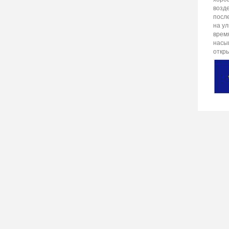
возде
посл
на у
время
насы
откр