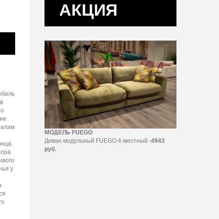
АКЦИЯ
ебель
в
то
кие
иалам
МОДЕЛЬ FUEGO
Диван модульный FUEGO 4-местный -
4943
нца.
руб.
бора
ивого
нья у
а
ся
го