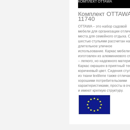
КОМПЛЕКТ OTTAWA
Комплект OTTAW
11740
OTTAWA – это набор садовой
мебели для организации отлич
места для семейного отдыха. 
шестью стульями рассчитан на
длительное уличное
использование. Каркас мебели
изготовлен из алюминиевого с
– легкого, но надежного матер
Каркас окрашен в приятный те
коричневый цвет. Сидения сту
из ткани textilene также отлич
хорошими потребительскими
характеристиками, просты в оч
и имеют крепкую структуру.