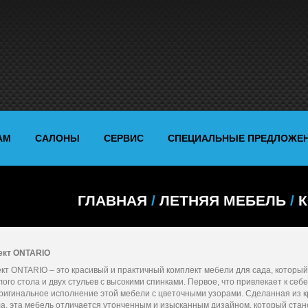
АМ
САЛОНЫ
СЕРВИС
СПЕЦИАЛЬНЫЕ ПРЕДЛОЖЕ
ГЛАВНАЯ
/
ЛЕТНЯЯ МЕБЕЛЬ
/
ект ONTARIO
кт ONTARIO – это красивый и практичный комплект мебели для сада, который
глого стола и двух стульев с высокими спинками. Первое, что привлекает к себ
оригинальное исполнение этой мебели с цветочными узорами. Сделанная из к
а, эта мебель отличается утонченным и изысканным дизайном, который стан