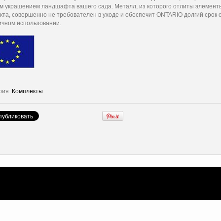
м украшением ландшафта вашего сада. Металл, из которого отлиты элемент
кта, совершенно не требователен в уходе и обеспечит ONTARIO долгий срок
ичном использовании.
рия:
Комплекты