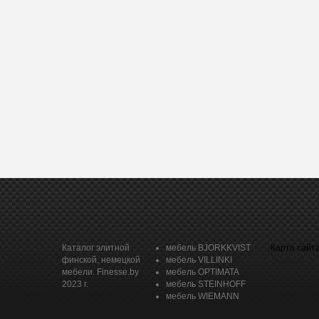
Каталог элитной
мебель BJORKKVIST
Карта сайт
финской, немецкой
мебель VILLINKI
мебели. Finesse.by
мебель OPTIMATA
2023 г.
мебель STEINHOFF
мебель WIEMANN