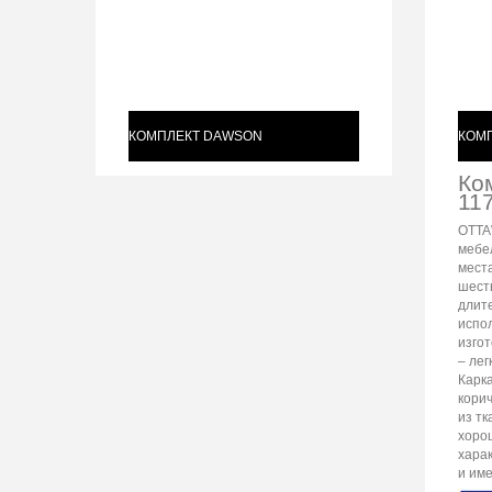
КОМПЛЕКТ DAWSON
КОМ
Ко
11
OTTA
мебе
места
шест
длит
испо
изго
– лег
Карк
кори
из тк
хоро
харак
и име