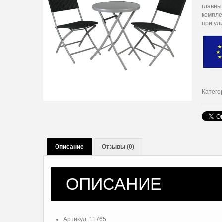
главны
компле
при ул
Катего
Описание
Отзывы (0)
ОПИСАНИЕ
Артикул: 11765