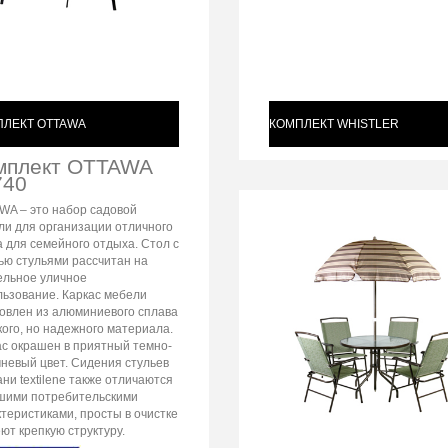
ПЛЕКТ OTTAWA
КОМПЛЕКТ WHISTLER
мплект OTTAWA
740
WA – это набор садовой
ли для организации отличного
 для семейного отдыха. Стол с
ью стульями рассчитан на
ельное уличное
льзование. Каркас мебели
товлен из алюминиевого сплава
кого, но надежного материала.
ас окрашен в приятный темно-
чневый цвет. Сидения стульев
ани textilene также отличаются
шими потребительскими
теристиками, просты в очистке
ют крепкую структуру.