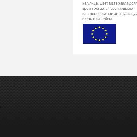
на улице. Цвет материала дол
время остается все таким же
насыщенным при эксплуатаци
открытым небом.
а