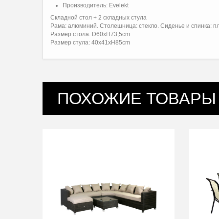
Производитель:
Evelekt
Складной стол + 2 складных стула
Рама: алюминий. Столешница: стекло. Сиденье и спинка: пл
Размер стола: D60xH73,5cm
Размер стула: 40x41xH85cm
ПОХОЖИЕ ТОВАРЫ