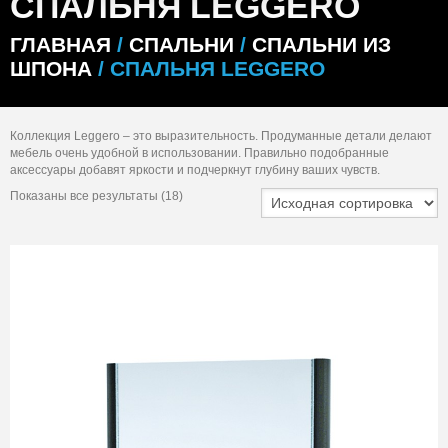
СПАЛЬНЯ LEGGERO
ГЛАВНАЯ
/
СПАЛЬНИ
/
СПАЛЬНИ ИЗ
ШПОНА
/ СПАЛЬНЯ LEGGERO
Коллекция Leggero – это выразительность. Продуманные детали делают
мебель очень удобной в использовании. Правильно подобранные
аксессуары добавят яркости и подчеркнут глубину ваших чувств.
Показаны все результаты (18)