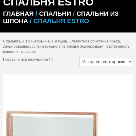
СПАЛЬНЯ ESTRO
ГЛАВНАЯ
/
СПАЛЬНИ
/
СПАЛЬНИ ИЗ
ШПОНА
/ СПАЛЬНЯ ESTRO
Спальня ESTRO необычна и изящна. Элегантное сочетание ореха,
хромированных ручек и кожаного изголовья подчёркивает чувственность
вашего интерьера.
Показаны все результаты (7)