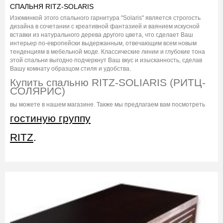
СПАЛЬНЯ RITZ-SOLARIS
Изюминкой этого спального гарнитура "Solaris" является строгость
дизайна в сочетании с креативной фантазией и ваянием искусной
вставки из натурального дерева другого цвета, что сделает Ваш
интерьер по-европейски выдержанным, отвечающим всем новым
тенденциям в мебельной моде. Классические линии и глубокие тона
этой спальни выгодно подчеркнут Ваш вкус и изысканность, сделав
Вашу комнату образцом стиля и удобства.
Купить спальню RITZ-SOLIARIS (РИТЦ-
СОЛЯРИС)
вы можете в нашем магазине. Также мы предлагаем вам посмотреть
гостиную группу
RITZ
.