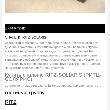
ШКАФ RITZ 4D
СПАЛЬНЯ RITZ-SOLARIS
Изюминкой этого спального гарнитура "Solaris" является строгость
дизайна в сочетании с креативной фантазией и ваянием искусной
вставки из натурального дерева другого цвета, что сделает Ваш
интерьер по-европейски выдержанным, отвечающим всем новым
тенденциям в мебельной моде. Классические линии и глубокие тона
этой спальни выгодно подчеркнут Ваш вкус и изысканность, сделав
Вашу комнату образцом стиля и удобства.
Купить спальню RITZ-SOLIARIS (РИТЦ-
СОЛЯРИС)
вы можете в нашем магазине. Также мы предлагаем вам посмотреть
гостиную группу
RITZ
.