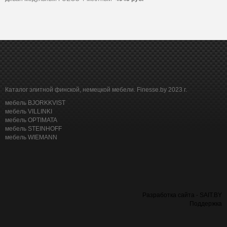
Каталог элитной финской, немецкой мебели. Finesse.by 2023 г.
мебель BJORKKVIST
мебель VILLINKI
мебель OPTIMATA
мебель STEINHOFF
мебель WIEMANN
Разработка сайта - SAIT.BY
Поддержка