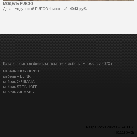
МОДЕЛЬ FUEGO
Диван модульный FUEGO 4-местный -
4943 руб.
Каталог элитной финской, немецкой мебели. Finesse.by 2023 г.
мебель BJORKKVIST
мебель VILLINKI
мебель OPTIMATA
мебель STEINHOFF
мебель WIEMANN
Разработка сайта - SAIT.BY
Поддержка