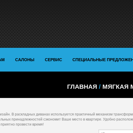
АМ
САЛОНЫ
СЕРВИС
СПЕЦИАЛЬНЫЕ ПРЕДЛОЖЕ
ГЛАВНАЯ
/
МЯГКАЯ 
 дизайн. В раскладных диванах используется практичный механизм трансфор
тельных принадлежностей сэкономит Ваше место в квартире. Удобно располо
о приятно провести время!