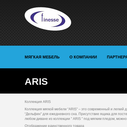
МЯГКАЯ МЕБЕЛЬ
О КОМПАНИИ
ПАРТНЕР
ARIS
Коллекция ARIS
Коллекция мягкой мебели “ARIS” – это современный и легкий
“Дельфин” для ежедневного сна. Присутствие ящика для пос
любом диване из коллекции ” ARIS ” под мягким пледом, можн
Отображение единственного товара