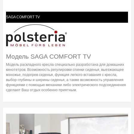
SAGA COMFORT TV
Модель SAGA COMFORT TV
Модель раскладного кресла специально разработана для домашних
кинотетров. Возможность регулировки спинки сиденья, выезжающее
мзножье, подогрев сиденья, функция легкого вставания с кресла,
выбор глубины и ширины сиденья, а также возможность управления
функциями с помощью механики либо электрического подсоединения
сделают Ваш отдых особенно приятным.