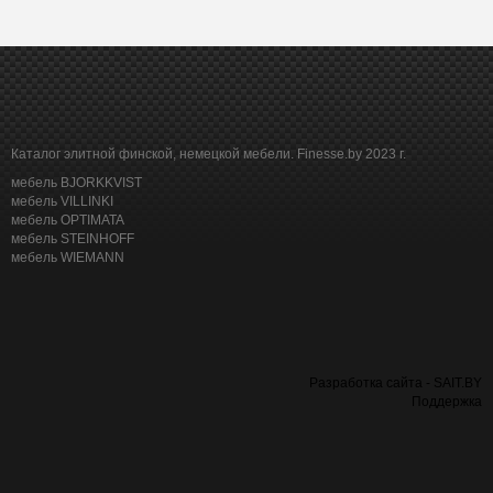
Каталог элитной финской, немецкой мебели. Finesse.by 2023 г.
мебель BJORKKVIST
мебель VILLINKI
мебель OPTIMATA
мебель STEINHOFF
мебель WIEMANN
Разработка сайта - SAIT.BY
Поддержка