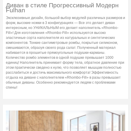
Диван в стиле Прогрессивный Модерн
Fulhan
Эксклюзивные дизайн, большой выбор модулей различных размеров и
форм, высокие ножки в 3 конфигурациях — Все это делает диван
интересным, но УНИКАЛЬНЫМ его делает наполнитель «Rhombo-
Fill»! Для изготовления «Rhombo-Fill» используются высоко
эластичные сорта наполнителя из натуральных и синтетических
компонентов. Тонкие сантиметровые ромбы, покрытые силиконом,
смешиваются, образуя своего рода салат. Полученный материал
набивается в прошитые прямоугольные подушки-карманы.
Количество ромбо элементов в одной подушке превышает 1000
единиц! Наполнитель принимает форму тела, обратное давление при
этом практически сведено к нулю, что позволяет мышцам полностью
расслабиться и достичь максимального комфорта! Эффективность
отдыха на диване с наполнителем «Rhombo-Fill» в разы превышает
обычные диваны. Особенно рекомендуется людям с проблемами
спины!