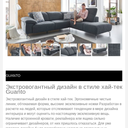
GUANTO
Экстровогантный дизайн в стиле хай-тек
Guanto
Экстровогантный дизайн в стиле хай-тек. Эргономичные чистые
линии, обтекаемая форма, высокие эксклюзивные ножки Разработан в
расчете на людей, которые отслеживают тенденции в мире дизайна
интерьера и могут оценить по-настоящему эксклюзивную вещь.
Наличие встроенной кровати, реклайнера или ящика сильно
ограничивает дизайнеров, от них пришлось отказаться. Для уже