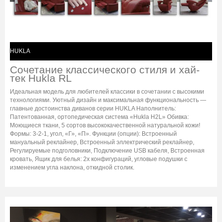
HUKLA
Сочетание классического стиля и хай-
тек Hukla RL
Идеальная модель для любителей классики в сочетании с высокими
технологиями. Уютный дизайн и максимальная функциональность —
главные достоинства диванов серии HUKLA Наполнитель:
Патентованная, ортопедическая система «Hukla H2L» Обивка:
Моющиеся ткани, 5 сортов высококачественной натуральной кожи!
Формы: 3-2-1, угол, «Г», «П». Функции (опции): Встроенный
мануальный реклайнер, Встроенный эллектрический реклайнер,
Регулируемые подголовники, Подключение USB кабеля, Встроенная
кровать, Ящик для белья: 2х конфигураций, угловые подушки с
изменением угла наклона, откидной столик.