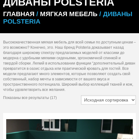
ДИВАНЫ POLSTERIA
ГЛАВНАЯ
/
МЯГКАЯ МЕБЕЛЬ
/ ДИВАНЫ
POLSTERIA
Высококачественная мягкая мебель для всей семьи по доступным ценам –
это возможно? Конечно, это. Наш бренд Polsteria доказывает назад
благодаря широкому спектру предлагаемых моделей от классики до
модерна с удобными мягкими сиденьями, эргономичной спинкой и
твердой сборки. Легкий в использовании функции “дополнительный диван
превратится в оазис отдыха или практической кровать для гостей. Все
модели предлагают много элементов, которые позволяют создать свой
собственный, набор мечты в зависимости от вашего вкуса и
пространственного потенциала. Широкий выбор коллекций тканей и кож,
чтобы удовлетворить все желания.
Показаны все результаты (17)